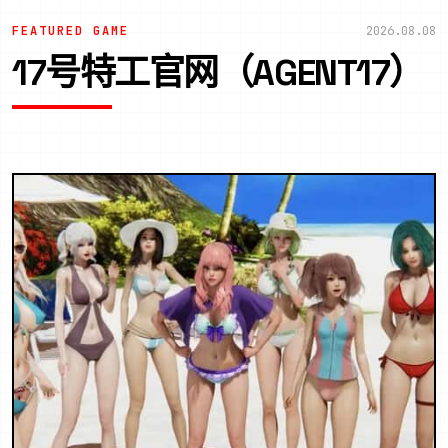
FEATURED GAME
2026.08.08
17号特工官网（AGENT17）