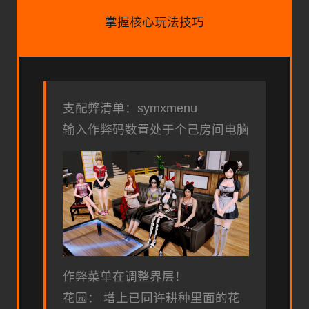
掌握核心玩法技巧
支配弊清单：symxmenu
输入作弊码数置处于个己房间电脑
作弊菜单在调整界层！
花园： 增上已同许耕种里面的花