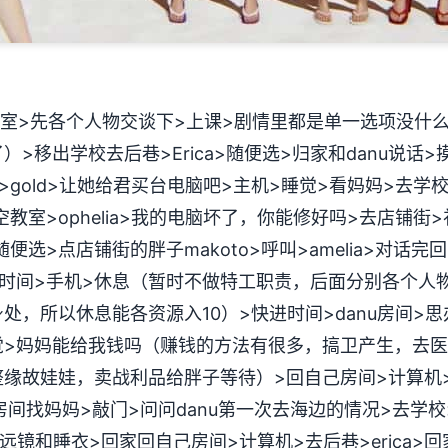
室>先各个人物交谈下>上课>剧情里都是单一选项没什
>移出学校去后巷>Erica>随便选>归家和danu说话
gold>让她给君买台电脑吧>主机>睡觉>看妈妈>去学校>
室>ophelia>我的电脑坏了，你能修好吗>去店铺街>礼品
选>点店铺街的胖子makoto>呼叫>amelia>对话完回
时间>手机>休息（暂时不做特工职责，后面分别各个人物
，所以休息能各资源入10）>快进时间>danu房间>思办
觉>妈妈能给我钱吗（赚钱的方法有很多，搞卫产生，去
缘故娃娃，卖战利品给胖子等待）>回自己房间>计算机
old房间找妈妈>敲门>问问danu第一次去海边的情况>去学
买望远镜和睡衣>回家回自己房间>计算机>去后巷>erica>