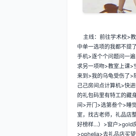
主线：前往学术校>教
中单一选项的我都不提了）
手机>逐个个问题问一遍>
求另一项吻>教室上课>空教
来到>我的乌龟受伤了>随便
己己房间点计算机>快进
的礼包码里有特工的藏身处
间>开门>选第叁个>睡
室，找古老师，礼品店整
好榜样...）>窗户>g
>ophelia>去礼品店