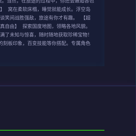
旅。当然，在旅途的过程中，你还会邂逅各色
】 窝在柔软床榻，睡觉就能成长。浮空岛
谈笑间战胜强敌，旅途有你才有趣。 【超
真自由】 探索国度地图，领略各地风貌。
充满了未知与惊喜，随时随地获取珍稀宝物！
的刻板印象，百变技能等你搭配。专属角色