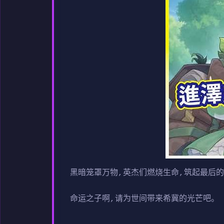
黑暗笼罩万物,英杰们燃烧生命,筑起最后的
命运之子啊,请为世间带来希冀的光芒吧。