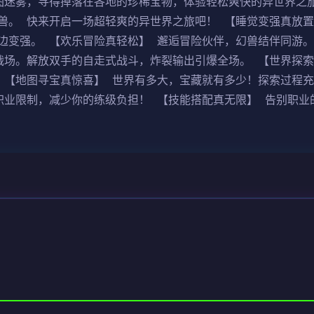
图迷雾，寻得掉落在各地的珍稀宝物，体验轻松爽快的异世界之
兽。 快来开启一场超轻爽的异世界之旅吧！ 【睡觉变强真放置
边变强。 【欢乐冒险真轻松】 邂逅冒险伙伴，幻兽结伴同游。
战场。解放双手的自走式战斗，炸裂输出引爆全场。 【世界探索
 【地图寻宝真惊喜】 世界有多大，宝藏就有多少！探索过程
职业限制，减少你的练级负担！ 【技能搭配真无限】 告别职业